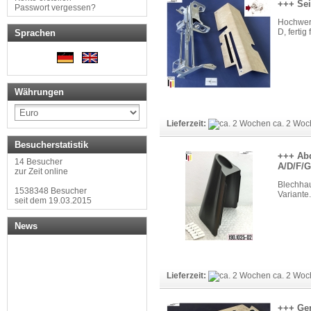
+++ Sei
Passwort vergessen?
Hochwert
D, ferti
Sprachen
Währungen
Lieferzeit:
ca. 2 Woc
Besucherstatistik
+++ Abd
14 Besucher
A/D/F/G
zur Zeit online
Blechha
1538348 Besucher
Variante
seit dem 19.03.2015
News
Lieferzeit:
ca. 2 Woc
+++ Ger