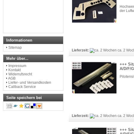
Hochwer
der Luft
Informationen
Sitemap
Lieferzeit:
ca. 2 Woc
Mehr über...
+++ Sit
Impressum
A/D/F/G
Kontakt
Widerrufsrecht
Pilotens
AGB
Liefer- und Versandkosten
Callback Service
Seite speichern bei
Lieferzeit:
ca. 2 Woc
+++ Sit