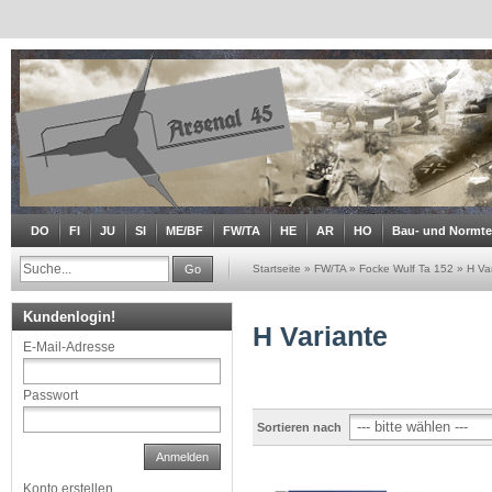
DO
FI
JU
SI
ME/BF
FW/TA
HE
AR
HO
Bau- und Normtei
Go
Startseite
»
FW/TA
»
Focke Wulf Ta 152
»
H Va
Kundenlogin!
H Variante
E-Mail-Adresse
Passwort
Sortieren nach
Anmelden
Konto erstellen