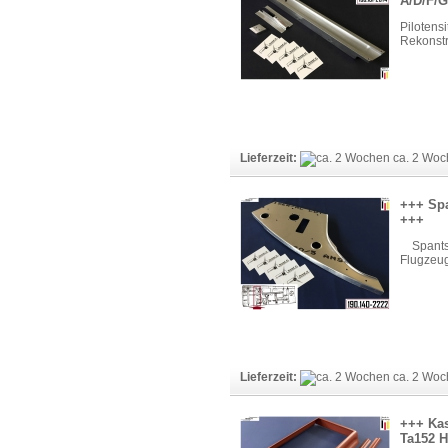
A/D/F/G
Pilotens
Rekonstru
Lieferzeit:
ca. 2 Woc
+++ Spa
+++
Spant
Flugzeug
Lieferzeit:
ca. 2 Woc
+++ Kas
Ta152 