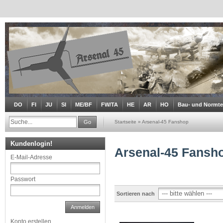
DO
FI
JU
SI
ME/BF
FW/TA
HE
AR
HO
Bau- und Normtei
Go
Startseite
»
Arsenal-45 Fanshop
Kundenlogin!
Arsenal-45 Fansh
E-Mail-Adresse
Passwort
Sortieren nach
Anmelden
Konto erstellen