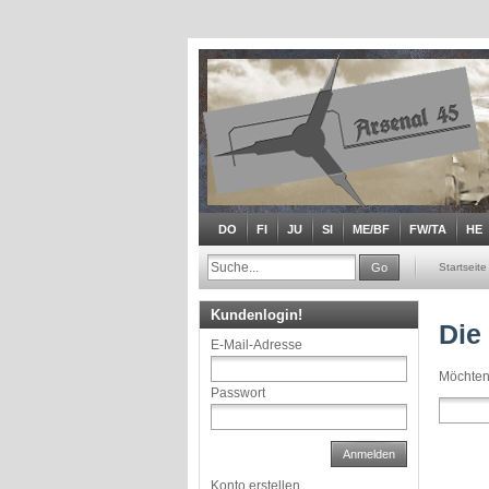
DO
FI
JU
SI
ME/BF
FW/TA
HE
Go
Startseite
Kundenlogin!
Die
E-Mail-Adresse
Möchten
Passwort
Anmelden
Konto erstellen