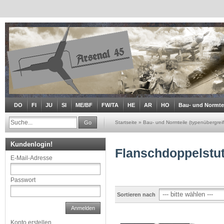
DO
FI
JU
SI
ME/BF
FW/TA
HE
AR
HO
Bau- und Normtei
Go
Startseite
»
Bau- und Normteile (typenübergrei
Kundenlogin!
Flanschdoppelstu
E-Mail-Adresse
Passwort
Sortieren nach
Anmelden
Konto erstellen