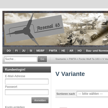
DO
FI
JU
SI
ME/BF
FW/TA
HE
AR
HO
Bau- und Normtei
Go
Startseite
»
FW/TA
»
Focke Wulf Ta 183
»
V Va
Kundenlogin!
V Variante
E-Mail-Adresse
Passwort
Sortieren nach
Anmelden
Konto erstellen