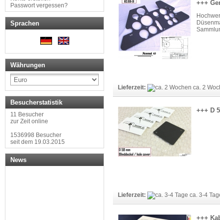
+++ Ger
Passwort vergessen?
Hochwer
Düsenmas
Sprachen
Sammlung
Währungen
Lieferzeit:
ca. 2 Woc
Besucherstatistik
+++ D 5
11 Besucher
zur Zeit online
1536998 Besucher
seit dem 19.03.2015
News
Lieferzeit:
ca. 3-4 Tag
+++ Kab